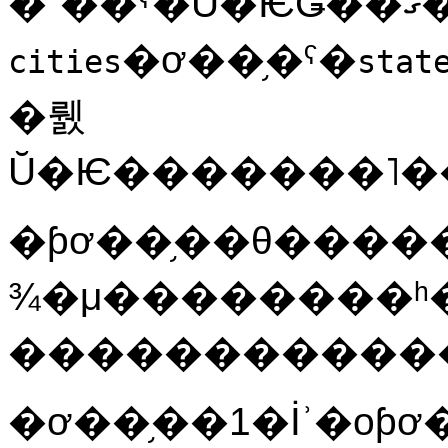
�
�ơ��֥�ˤ�
cities
stat
�뤬
�ƥơ��֥��θ�����
¾�μ��������ʰ���
�ơ��֥��1�İʾ�οƥơ