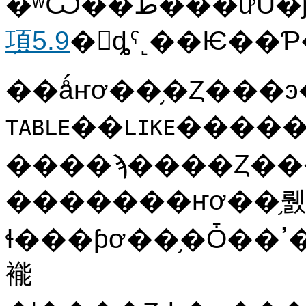
項5.9
�򻲾ȡˤ˻��Ѥ�
��
�����
TABLE
LIKE
����ϡ����Ȥ���
�������ҥơ��֥
ɬ���ƥơ��֥�Ȱ��פ��������������ߴ����������ΤȤߤʤ����
褦