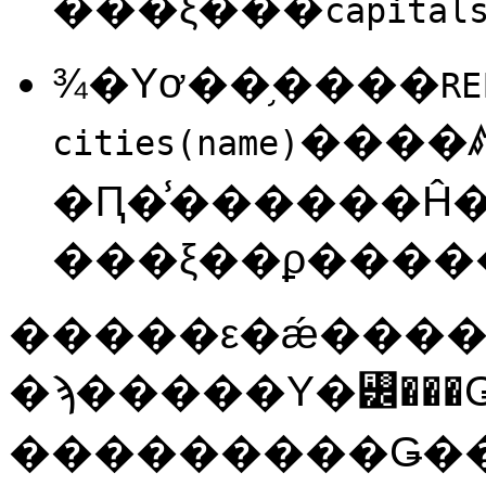
���ξ���
capital
¾�Υơ��֥����
RE
����ꤹ
cities(name)
�Ԥ�̾������Ĥ��Ȥ���Ĥ��ޤ��������
�����ε�ǽ����
�ϡ�����Υ�꡼��
���������Ǥ�