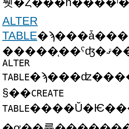
뤳�Ȥ���ñ����ˡ
ALTER
TABLE
�ϡ���ǡ�������
��
ALTER
�ϡ���ʣ���
TABLE
§��
CREATE
TABLE
�ơ��֥륢������