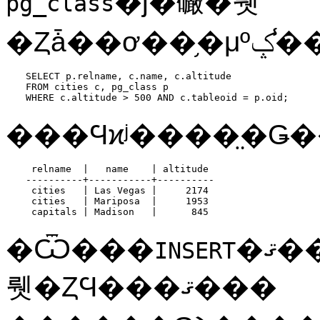
�ȷ�礹�뤳
pg_class
SELECT p.relname, c.name, c.altitude

FROM cities c, pg_class p

WHERE c.altitude > 500 AND c.tableoid = p.oid;
���Ϥϰʲ����̤�Ǥ
 relname  |   name    | altitude

----------+-----------+----------

 cities   | Las Vegas |     2174

 cities   | Mariposa  |     1953

 capitals | Madison   |      845
�Ѿ���
�ޤ
INSERT
뤳�ȤϤ���ޤ���