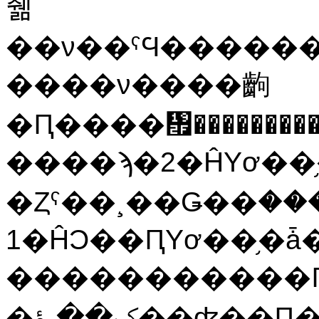
줾
��ν��ˤϤ�������λԤ�����ޤ��������ԡ
����ν����齣
�Ԥ����᤯�����������
����ϡ�2�ĤΥơ�
�Ȥˤ��¸��Ǥ��ޤ���
1�ĤϽ��ԤΥơ��֥�ǡ��⤦1�ĤϽ��ԤǤϤʤ��ơ��֥�Ǥ���
�����������
�ݤ��˴ؤ��ʤ��Ԥ��Ф���ǡ������䤤