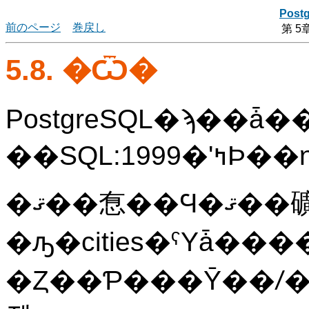
Post
前のページ
巻戻し
第 
5.8. �Ѿ�
PostgreSQL
�ϡ��ǡ����١����߷׼ԤˤȤä������ʥơ��֥�ηѾ�
�ޤ��㤫��Ϥ�ޤ��礦��
�ԡ�cities�ˤΥǡ�
�Ȥ��Ƥ���Ȳ��ꤷ