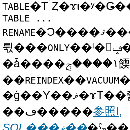
�ΤۤȤ�ɤι�ʸ�
TABLE
TABLE ...
�Ͻ����ޤ����ˤ��̾�ǥե���Ȥǻҥơ��֥��ޤߡ��ޤ��������������
RENAME
뤿���
��ˡ�򥵥ݡ��Ȥ��ޤ���
ONLY
�ǡ����١����ݼ餪��ӥ��塼�˥󥰡��㤨
��
��
�ˤ�Ԥ����ޥ
REINDEX
VACUUM
�ġ��Υ��ޥ�ɤΤ��줾���ư��Ϥ��Υޥ˥奢
��ڡ�����
参照I,
SQL���ޥ��