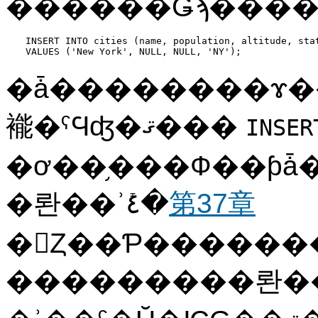
������Ǥϡ���
INSERT INTO cities (name, population, altitude, stat
VALUES ('New York', NULL, NULL, 'NY');
�ǡ��������ɤ�
褦�ˤϤʤ�ޤ���
INSER
�ơ��֥���Ф��ƥǡ�
�롼��ʾܺ٤�
第37章
�򻲾Ȥ��Ƥ������
���������롼�