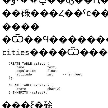
��碌���Ȥ��ˤϲ�
����
����Ѿ���
cities
CREATE TABLE cities (

    name            text,

    population      float,

    altitude        int     -- in feet

);

CREATE TABLE capitals (

    state           char(2)

) INHERITS (cities);
���ξ�硢