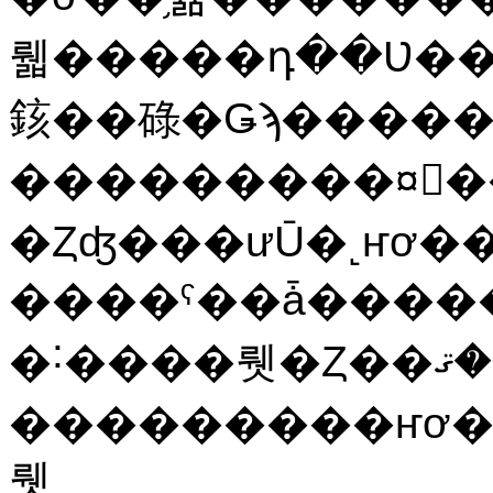
뤫�����դ��Ʋ����
䤤��碌�Ǥϡ�����
���������¤򸡺
�Ȥʤ���ưŪ�˻ҥơ��
����ˤ��ǡ�����
�˸����뤳�Ȥ��ݤ���ޤ���
���������ҥơ��֥�ؤ�ľ�ܤΥ��������ϼ�ưŪ�
뤳