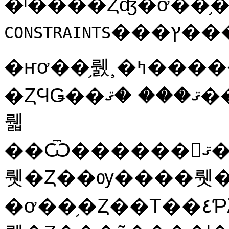
�ˡ����Ȥʤ�ơ��֥
CONSTRAINTS
�ҥơ��֥뤬¸�ߤ�����ƥơ��֥�������뤳
�ȤϤǤ��ޤ��� �ޤ����ҥơ��֥�Ǥϡ��ƥơ��֥
뤫
��Ѿ������󡢤ޤ��ϸ�������������
뤳�Ȥ��ѹ����뤳�Ȥ�
�