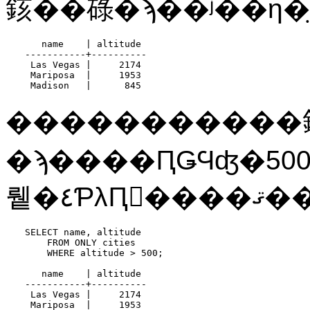
   name    | altitude

-----------+----------

 Las Vegas |     2174

 Mariposa  |     1953

 Madison   |      845
�����������
�ϡ����ԤǤϤʤ�50
뤹�٤ƤλԤ򸡺�
SELECT name, altitude

    FROM ONLY cities

    WHERE altitude > 500;

   name    | altitude

-----------+----------

 Las Vegas |     2174

 Mariposa  |     1953