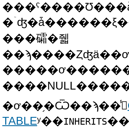
���ˤ����Ʊ���ǡ���
�ۤʤ�ǡ������ξ��ˤ
���礵�줿
��ϡ����Ȥʤä��ơ��֥������
�����ơ�����
�ơ��֥�Ѿ��ϡ��̾
TABLE
ʸ��
��
INHERITS