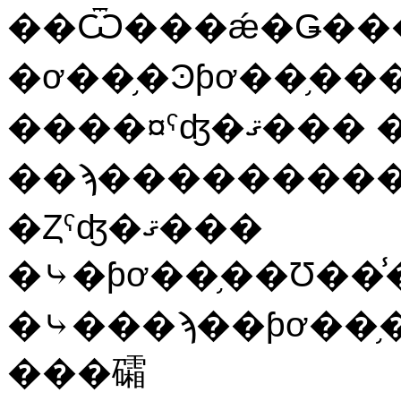
��Ѿ���ǽ�Ǥ���
�ơ��֥�Ͽƥơ��֥�
����¤ˤʤ�ޤ��� �ҥơ��֥��������줿
��ϡ���������
�Ȥˤʤ�ޤ���
�⤷�ƥơ��֥��Ʊ��
�⤷���ϡ��ƥơ��֥
���礵