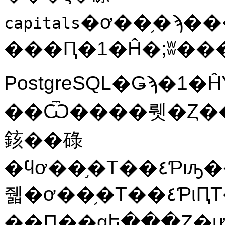
�ơ��֥�ϡ��
capitals
���Ԥ�1�Ĥ�;ʬ��
PostgreSQL
�Ǥϡ�1�Ĥ
��Ѿ����뤳�Ȥ���ǽ
䤤��碌
�ϥơ��֥�Τ��٤Ƥιԡ��ޤ��ϥơ��֥�Τ��٤ƤιԤȷѾ����
줿�ơ��֥�Τ��٤ƤιԤΤ����줫�򻲾ȤǤ��ޤ���
��Ԥ��ǥե���Ȥ�ư��ˤʤ�