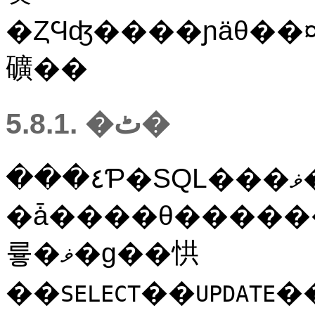
�ȤϤʤ����ɲäθ��¤���Ϳ
礦��
5.8.1. �ٹ�
���٤Ƥ�SQL���ޥ�ɤ��Ѿ����ؤ��Ф���ư��Ǥ���Ȥϸ¤�ʤ����Ȥ����դ��Ƥ���������
�ǡ����θ������ǡ����
륳�ޥ�ɡ��㤨
��
��
�
SELECT
UPDATE