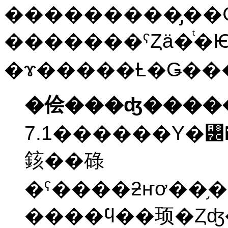
���������̡��
�������ˤȤä�ͭ�
�侩���ʤ����
7.1������Υ�꡼�
䤤��碌
�ˤ����ƻҥơ��֥��ޤޤʤ����Ȥ��ǥե���ȤǤ�
����ϥ��顼�Ȥʤ