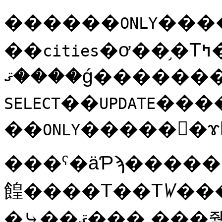
������
���
ONLY
��
cities
��
���
SELECT
UPDATE
��
ONLY
���ˤ�äƤϡ�����
餭����Τ��Τꤿ��
�⤷��ޤ��� ���줾