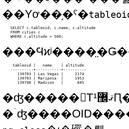
��Υơ��֥�ˤ�
tableoi
SELECT c.tableoid, c.name, c.altitude

FROM cities c

WHERE c.altitude > 500;
���Ϥϰʲ����̤�Ǥ
 tableoid |   name    | altitude

----------+-----------+----------

   139793 | Las Vegas |     2174

   139793 | Mariposa  |     1953

   139798 | Madison   |      845
�ʤ�����򤽤Τޤ޼¹Ԥ��Ƥ⡢�����餯
�ۤʤ����OID��