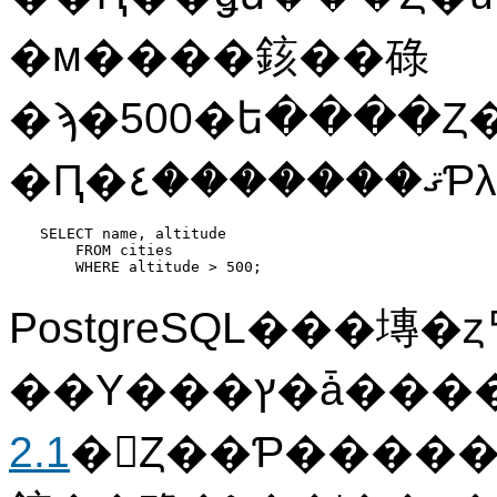
�м����䤤��碌
�ϡ�500�ե����Ȥ
SELECT name, altitude

    FROM cities

    WHERE altitude > 500;
PostgreSQL
���塼�ȥ
��Υ���ץ�ǡ�
2.1
�򻲾Ȥ��Ƥ����