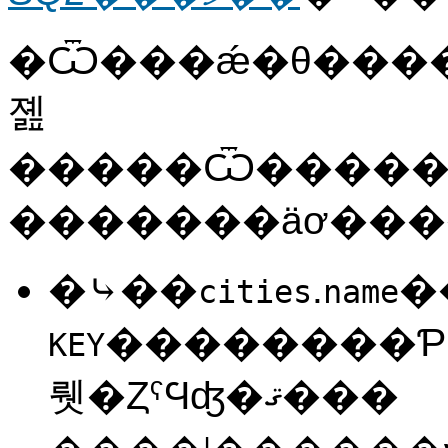
�Ѿ���ǽ�θ��������¤Ȥ��ơ��ʰ����
졢
�����Ѿ������ҥơ��֥�ˤ�Ŭ�Ѥ���ʤ
�������äơ��
�⤷��
.
�
cities
name
��������Ƥ
KEY
뤳�ȤˤϤʤ�ޤ���