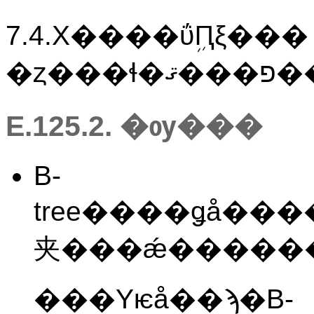
7.4.X����ΰܹԤξ��
�ȥ���ɬ
E.125.2. �ѹ���
B-
tree����ǥå�
夹���ǽ�����
���Υѥå��ϡ�B-