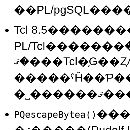
Tcl 8.5������
PL/Tcl�������ޤ�����
�ޤ���Tcl�֤Ǥ��Ȥꤵ���ǡ�������沽
�����ˤĤ��Ƥ�
�˽���
��
PQescapeBytea()