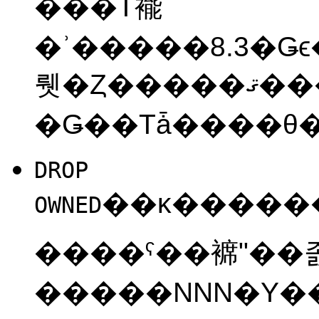
���Τ褦
�ʾ�����8.3�Ǥϵ����ꤨ�ʤ��ȹ
뤳�Ȥ�����ޤ���
DROP
OWNED
����ˤ��褯
"��
�����NNN�Υ�