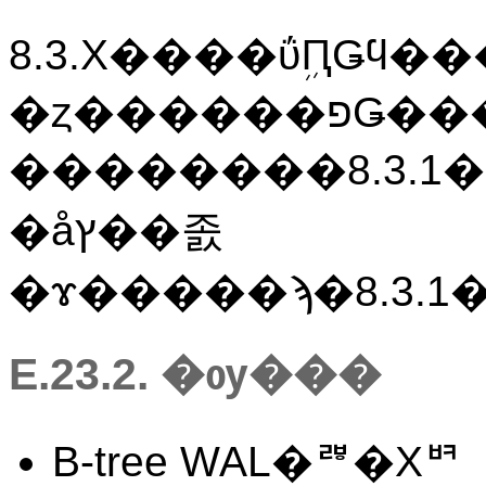
8.3.X����ΰܹԤǤϥ�
�ȥ������פǤ���
��������8.3.1
�åץ��졼
�ɤ�����ϡ�8.3.1
E.23.2. �ѹ���
B-tree WAL�ꥫ�Хꥳ