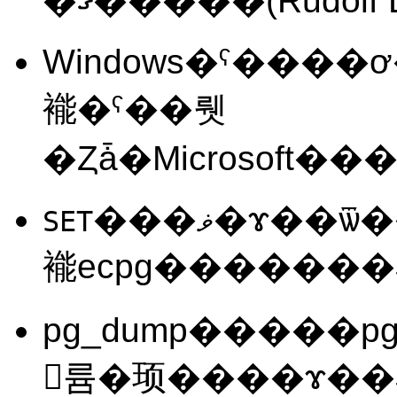
�ޤ�����(Rudolf L
Windows�ˤ����
褦�ˤ��뤳
���ޥ�ɤ��ѿ��������������
SET
褦
ecpg
pg_dump
�����
pg