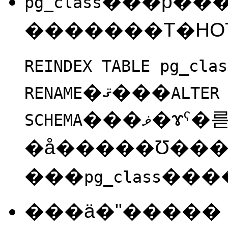
���ƥ��
pg_class
REINDEX TABLE pg_clas
�ޤ���
RENAME
ALTER
���ޥ�ɤˤ�륻
SCHEMA
�å�����Ʊ���
���
pg_class
���ä�
"�����