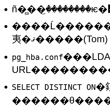
����Ĺ��������å�
夷�ޤ�����(Tom)
���LDA
pg_hba.conf
�
SELECT DISTINCT ON