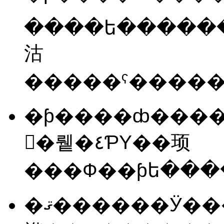
沽
�����ˤ�����
�ƥ����ȸ���
𤵤�뤹�٤ƤΥ��顼
�ޤ������Ӱ���������Ӿ�ά���Ȥ��Ʋ�ᤷ������ޤǤΤ