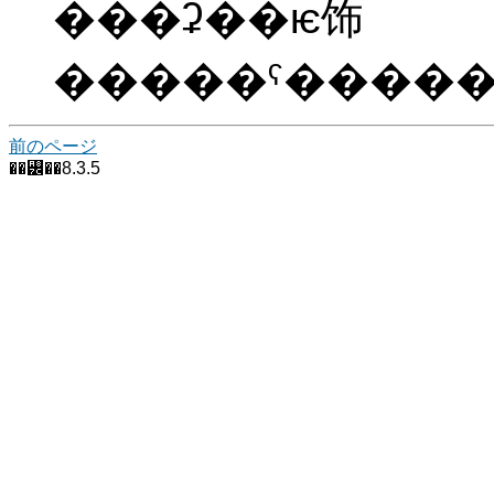
���ʡ��ѥ饰
前のページ
��꡼��8.3.5