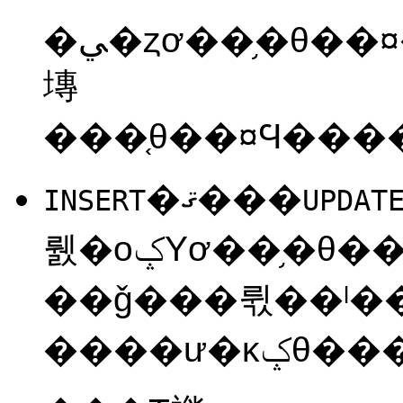
�ﻲ�ȥơ��֥�θ��¤���������������Ƥ��ޤ��������ӥ
塼
�ޤ���
INSERT
UPDAT
뤬�оݤΥơ��֥�θ��ߤιԷ��˰��פ��뤫
��ǧ���뤿��ˡ