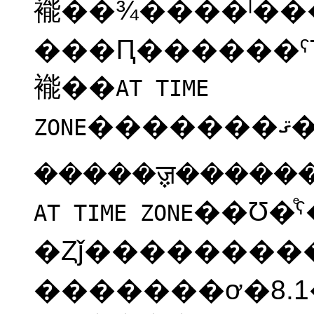
褦��¾����ˡ��
���Ԥ������ˤΤߴ����ʻ�����̾�ΤȤ��Ʋ�᤹
褦��
AT TIME
��
ZONE
��Ʊ�ͤ
AT TIME ZONE
�Ȥǰ��������
�������ơ�8.