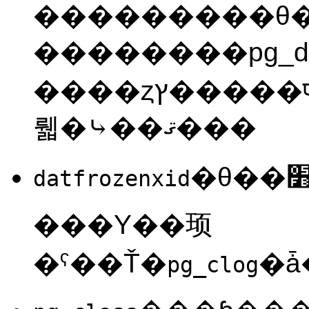
���������θ�����˥�
��������
pg_
����ȥץ�����फ��ν��Ϥ�����Ū�˴ְ�ä���Τˤʤ
뤫�⤷��ޤ���
datfrozenxid
���Υ��顼
�ˤ��Ť�
pg_clog