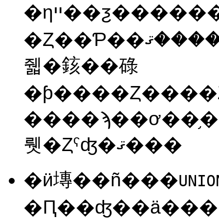
�ηײ��ƺ������褦
�Ȥ��Ƥ��ޤ�����������ޤǤ��������
줿�䤤��碌
�ƥ����Ȥ����Ȥ��Ƥ
����ϡ��ơ��֥
뤳�Ȥˤʤ�ޤ���
�ӥ塼��ñ���
UNIO