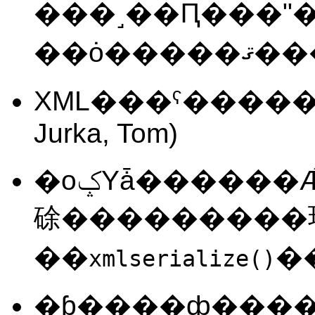
���˼��Ԥ���"
��ȯ���
XML���ˤ�����ʣ���Υ
Jurka, Tom)
�оݤΥǡ������Ǽ���������ʤ���
硢���������
��
xmlserialize()