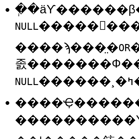
�ְ�äƳ������
NULL
����ϡ���̤�
��Τ
OR
졼�������Ф�
NULL
����Ҿ�����