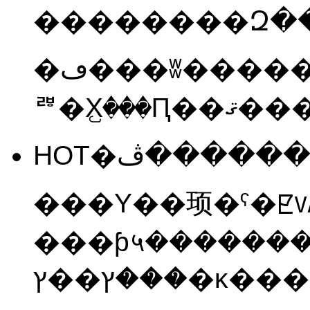
�ڡ���ʬ��������WAL������ǻߤޤä����˥
ꥫ�Х꤬���Ԥ
���Υ��顼�ˤ�ꡢ
V
���ƥ५���������
���ץ��ץ�κ�����᤹�����ǽ���Ǥ���