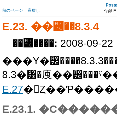
Post
前のページ
巻戻し
付録 E
E.23. ��꡼��8.3.4
��꡼����:
2008-09-22
���Υ�꡼����8.3
8.3�᥸�㡼��꡼���
E.27
�򻲾Ȥ��Ƥ���