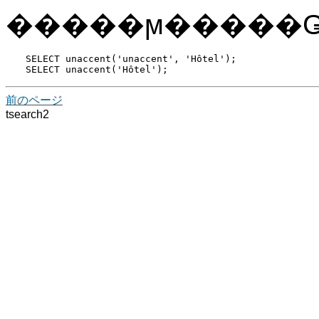
�����ϻ�����
SELECT unaccent('unaccent', 'Hôtel');

SELECT unaccent('Hôtel');
前のページ
tsearch2