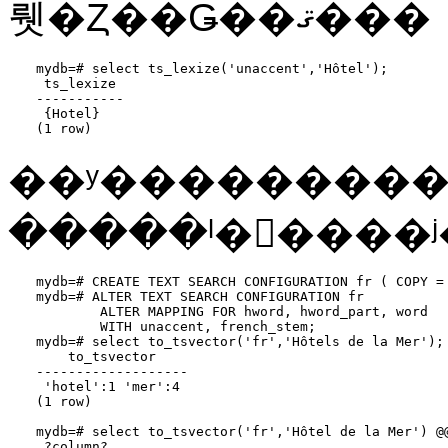
뤳�Ȥ��Ǥ��ޤ���
mydb=# select ts_lexize('unaccent','Hôtel');

 ts_lexize

-----------

 {Hotel}

(1 row)
��ʸ��������
mydb=# CREATE TEXT SEARCH CONFIGURATION fr ( COPY = 
mydb=# ALTER TEXT SEARCH CONFIGURATION fr

        ALTER MAPPING FOR hword, hword_part, word

        WITH unaccent, french_stem;

mydb=# select to_tsvector('fr','Hôtels de la Mer');

    to_tsvector

-------------------

 'hotel':1 'mer':4

(1 row)

mydb=# select to_tsvector('fr','Hôtel de la Mer') @@
 ?column?
