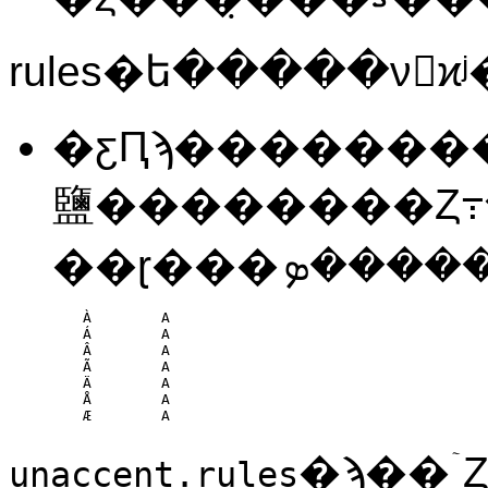
rules�ե�����ν񼰤
�ƹԤϡ�������
鹽��������Ȥ
À        A

Á        A

Â        A

Ã        A

Ä        A

Å        A

Æ        A
�ϡ��ۤ
unaccent.rules