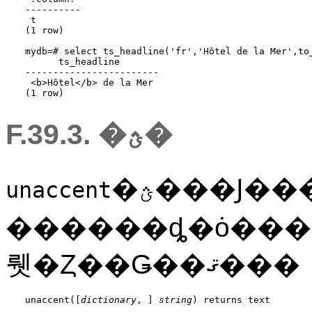
----------

 t

(1 row)

mydb=# select ts_headline('fr','Hôtel de la Mer',to_
      ts_headline

------------------------

 <b>Hôtel</b> de la Mer

(1 row)
F.39.3. �ؿ�
�ؿ���Ϳ����줿ʸ���󤫤饢
unaccent
뤳�Ȥ��Ǥ��ޤ���
unaccent([
dictionary
, 
] 
string
) returns 
text