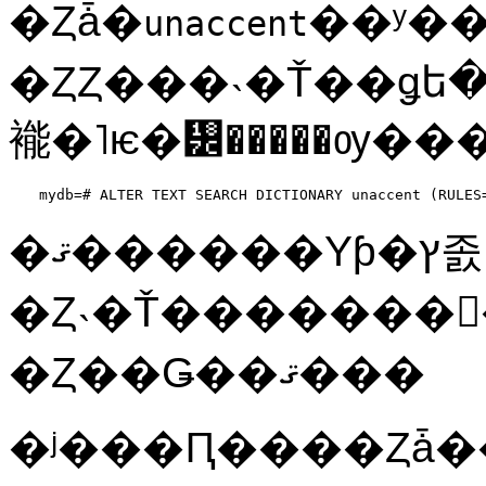
�Ȥǡ�
��ʸ��
unaccent
�ȤȤ���˴�Ť��ǥե��
mydb=# ALTER TEXT SEARCH DICTIONARY unaccent (RULES
�ޤ������Υƥ�ץ졼
�Ȥ˴�Ť�������
�Ȥ��Ǥ��ޤ���
�ʲ���Ԥ����Ȥǡ