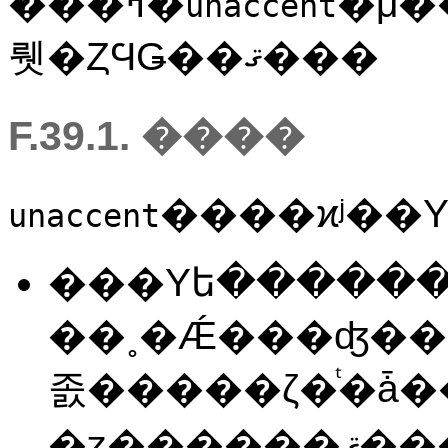
���ߤ�
�μ�
unaccent
뤳�ȤϤǤ��ޤ���
F.39.1. ����
unaccent
���Υե�����
졼�����ζ�ͭ�ǡ
�ȥ��