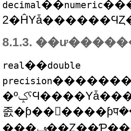
��
��
decimal
numeric
2�ĤΥǡ������ϤȤ
8.1.3. ��ư���
��
real
double
�������Τʲ������
precision
�ºݤˤϤ����Υǡ������ϡ����Ѥ��Ƥ���ץ����å������ڥ
졼�ƥ��󥰥����ƥप
���ݡ��Ȥ��Ƥ���С��̾�ϡʤ��줾