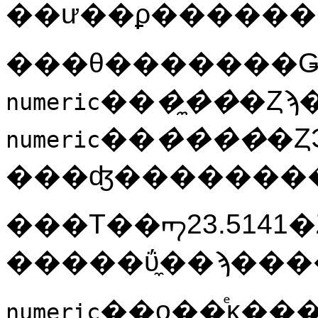
��
�̼��
numeric
��
����
�Ȥ
numeric
���ʤ����������
���Τ��ᡢ23.5141�Ȥ������ͤ
��ο��ͤκ������٤Ⱥ���̼��
numeric