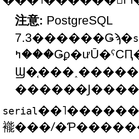
注意:
PostgreSQL
7.3������Ǥϡ�
s
���ߤǤϼ�ưŪ�ˤϹԤ��ޤ���
Ϣ�֤���˰�������
��˥������
serial
褦���ꤷ�Ƥ����