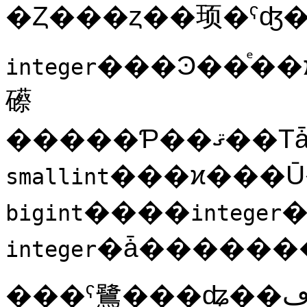
���Ͽ��ͤ�
integer
礤
smallint
����
bigint
integer
�ǡ������
integer
���ˤ鷺���ʥ��ڥ졼