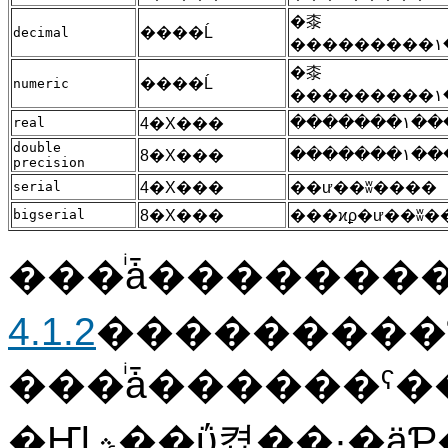
�桼
����Ĺ
decimal
�桼
����Ĺ
numeric
����
real
4�Х���
double
����
8�Х���
precision
serial
4�Х���
��ư��ʬ����
bigserial
8�Х���
���ϰϼ�ư��ʬ�
���ͥǡ�������
4.1.2
���������Ƥ��
���ͥǡ������ˤ