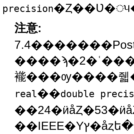
precision
注意:
7.4�������
Pos
����ϡ�2�ʿ���������٤��ꤹ�
褦���ѹ����줿
��
real
double preci
��24�ӥåȤ�53
��IEEE�Υץ�åȥե�����Ǥϡ�����̵���ˤʤ��ǽ��������ޤ�����ñ�