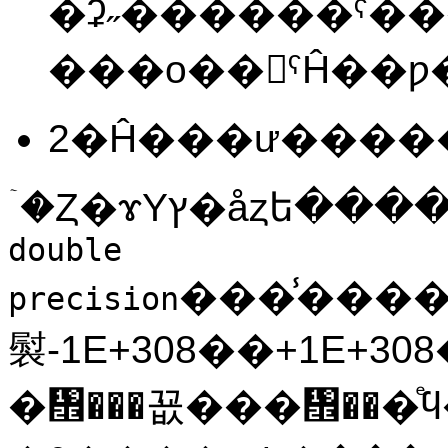
�ʡ˶������ˤ�
�ۤȤ�ɤΥץ�åȥե�
double
���̾����1
precision
褽-1E+308��+1E+3
�᤮���꾮���᤮���ͤ