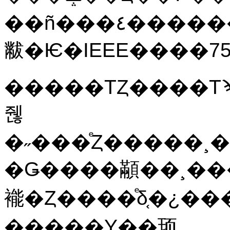
��ñ���٤���������٤Ρ˥Х��ʥ���ư�������
黻�Ѥ�
IEEE
����7
�����ΤȤ����Τϡ������ͤϤ��
줺
�˶���ͤȤ�����
�Ǥ����顢��¸��
褦�Ȥ����ͤδ֤�¿���κ
�����Υ��顼