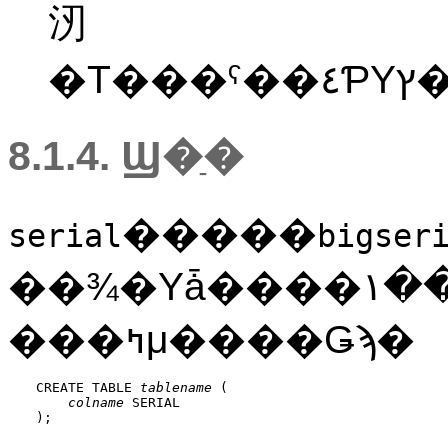
㲽
�Τ
8.1.4. Ϣ�ַ�
�����
serial
bigser
���ߤμ����Ǥϡ�
CREATE TABLE 
tablename
 (

colname
 SERIAL

);