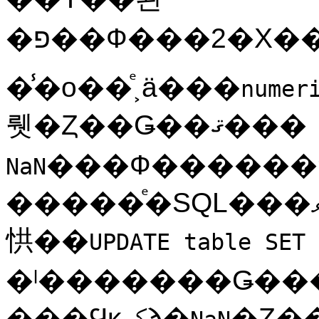
�̾�ο��ͤ˲ä���
numer
뤳�Ȥ��Ǥ��ޤ���
NaN
�����ͤ�SQL���ޥ�ɤ�����Ȥ��Ƶ��Ҥ�����ϡ��
㤨��
UPDATE table SET 
�ˡ�������Ǥ����
���Ϥκݤϡ�