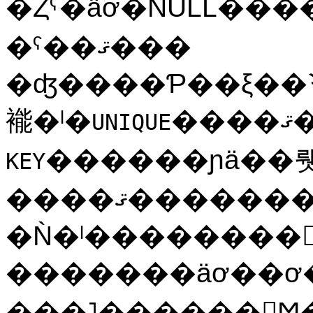
�Ȥˤ�äơ�NULL�ͤ
�ˤ��ޤ���
�ʤ����Ƥ��ξ��
褦�ˡ�
�
UNIQUE
������ɲä��
KEY
����ޤ���������ϼ�ưŪ�ˤϹԤ��ޤ��󡣡�
�Ǹ�ˡ��������
�������äơ��ơ�