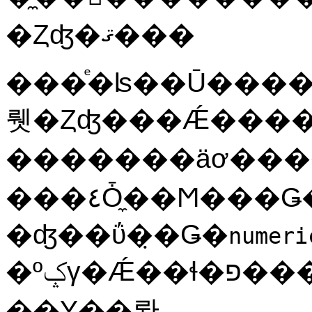
�Ȥʤ�ޤ���
���ͤ�ʪ��Ū���
뤳�Ȥʤ���Ǽ����ޤ��
�������äơ��
���٤Ȱ̼��Ϻ���Ǥ��ꡢ����Ū�˳�����Ƥ��Ƥ��ޤ���
�ʤ��ΰ�̣�Ǥ�
numeri
�ºݤγ�Ǽ��ɬ�פ����̤ϡ�10�ʿ�4��Τ��줾
��Υ��롼