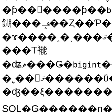
�ƥ��󥰥����ƥ��
b
餬���ݡ��Ȥ��Ƥ��뤫
�ɤ����˰�¸���ޤ��Τ�����˵�ǽ����Ȥϸ¤�ޤ���
���Τ褦
�ʥޥ���Ǥ�
�
bigint
�˿��񤤤ޤ������ΰ��8�Х��Ȥޤ�ɬ�פǤ���
SQL
�Ǥ������η