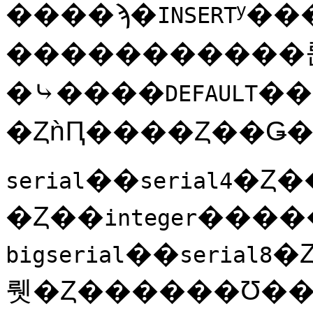
����ϡ�
ʸ��
INSERT
�����������
�⤷����
��
DEFAULT
��
�Ȥ�
serial
serial4
�Ȥ��
integer
��
�
bigserial
serial8
뤳�Ȥ������Ʊ�����