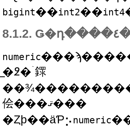
��
��
bigint
int2
int4
8.1
���ϡ�����1000������٤ǿ�
numeric
�̲߶�ۤ䤽
��¾���������
侩���ޤ���
�Ȥϸ��äƤ⡢
�
numeric