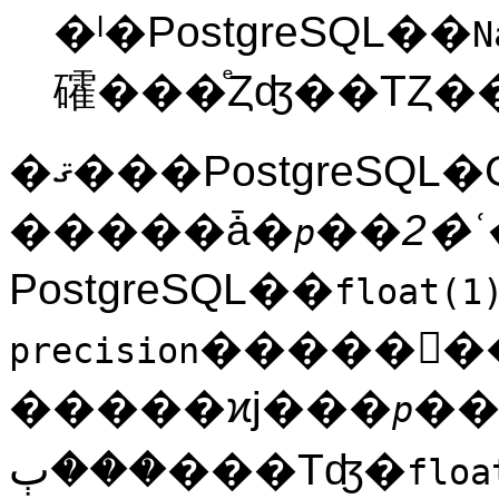
�ˡ�
PostgreSQL
��
N
�ޤ���
PostgreSQL
�
�����ǡ�
��
2�ʿ
p
PostgreSQL
��
float(1
�����򤹤��
precision
�����ϰϳ���
���
p
���ٻ���Τʤ�
floa