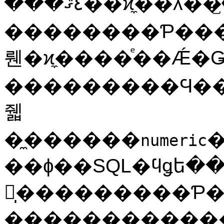
���٤ޤ��ϰ̼��λ��꤬�ʤ���硢
��������Ƥ���³������٤ޤǡ
뤤�ϰ̼����ͤ��Ǽ�Ǥ��
���������Ϥ����ʤ��
줿
�̼������
�
numeric
��ɸ��
SQL
�ϥǥե���ȤȤ��
븷̩���������Ƥ��ޤ�
��������������ˡ�Ϥ��ޤ����