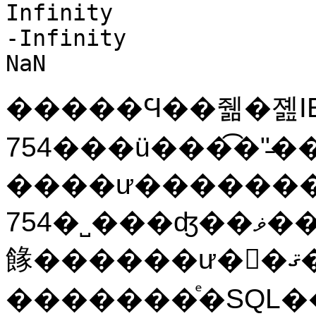
Infinity
-Infinity
NaN
�����Ϥ��줾�졢IE
754���ü���͡�
"̵�
����ư�������׻���IEE
754�˽���ʤ��ޥ���Ǥϡ��������ͤϤ����
餯������ư��ޤ��󡣡�
�������ͤ�SQL���ޥ�ɤ�����Ȥ��Ƶ��