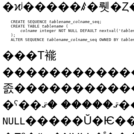
�ϰʲ�����ꤹ�뤳�
CREATE SEQUENCE 
tablename
_
colname
_seq;

CREATE TABLE 
tablename
 (

colname
 integer NOT NULL DEFAULT nextval('
table
);

ALTER SEQUENCE 
tablename
_
colname
_seq OWNED BY 
table
���Τ褦
������������
졼����������
�ˤ�� �ޤ
�����Ŭ�Ѥ�
NULL