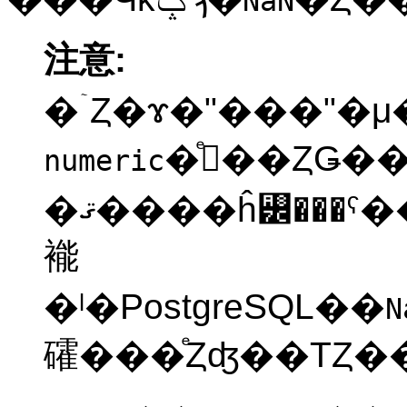
NaN
注意:
�ۤȤ�ɤ�
"���"
�μ
�ͤ򥽡��ȤǤ�
numeric
�ޤ����ĥ꡼���ˤ�������ǥå����ǻ��ѤǤ���
褦
�ˡ�
PostgreSQL
��
N