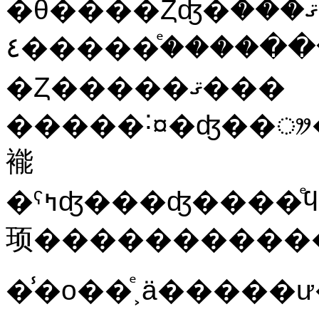
�θ����Ȥʤ�ޤ���
�����ͤ����٤���᤮����ϴݤ���뤳
�Ȥ�����ޤ���
�����˸¤�ʤ��ᤤ
褦
�ˤߤʤ���ʤ����ͤϥ�������ե������