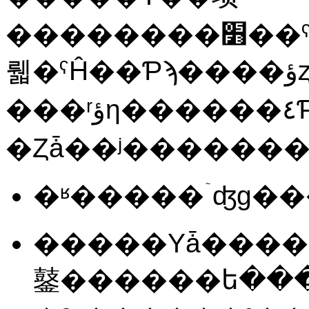
��������׻��ˤ�ä�������ɤ����
뤫�ˤĤ��Ƥϡ����ؤȥ���ԥ塼
���ʳؤη������٤Ƥ˴ؤ�뤳
�����Υǡ������ǲ������פʷ���Ф�ʣ
䥢������ե��