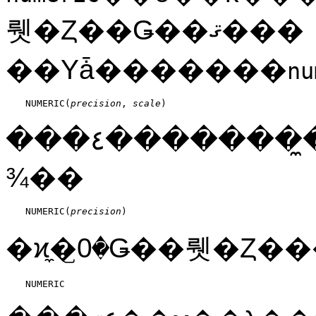
뤳�Ȥ��Ǥ��ޤ���
��Υǡ�������
nu
NUMERIC(
precision
, 
scale
)
���٤��������̼���0�⤷���������Ǥʤ���Фʤ�ޤ���
¾��
NUMERIC(
precision
)
NUMERIC