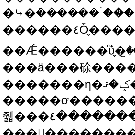
�⤷�ܿ������ۤ��
������
��Ǽ������ͤΰ̼�꤬
���ä���硢����
�������η�ޤ��ͤ�ݤ�ޤ���
�����ơ������
줿���٤���������줿
�̼��򺹤������